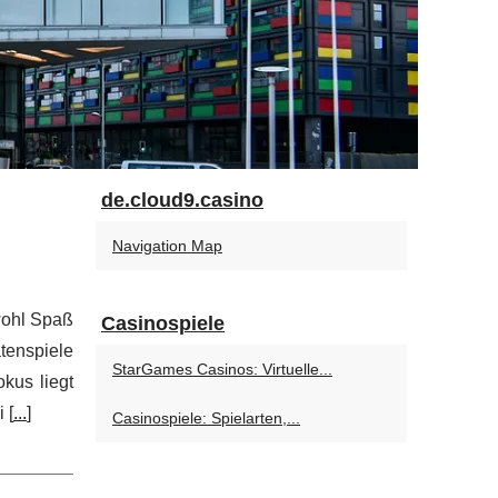
de.cloud9.casino
Navigation Map
owohl Spaß
Casinospiele
tenspiele
StarGames Casinos: Virtuelle...
kus liegt
 [
...
]
Casinospiele: Spielarten,...